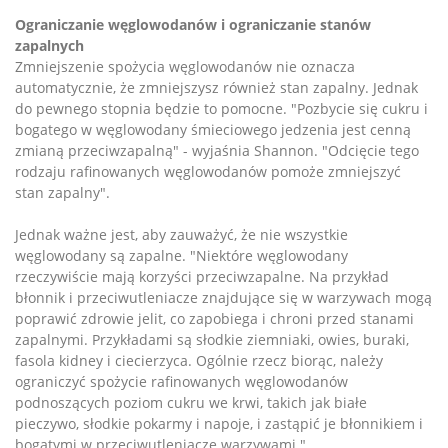
Ograniczanie węglowodanów i ograniczanie stanów
zapalnych
Zmniejszenie spożycia węglowodanów nie oznacza
automatycznie, że zmniejszysz również stan zapalny. Jednak
do pewnego stopnia będzie to pomocne. "Pozbycie się cukru i
bogatego w węglowodany śmieciowego jedzenia jest cenną
zmianą przeciwzapalną" - wyjaśnia Shannon. "Odcięcie tego
rodzaju rafinowanych węglowodanów pomoże zmniejszyć
stan zapalny".
Jednak ważne jest, aby zauważyć, że nie wszystkie
węglowodany są zapalne. "Niektóre węglowodany
rzeczywiście mają korzyści przeciwzapalne. Na przykład
błonnik i przeciwutleniacze znajdujące się w warzywach mogą
poprawić zdrowie jelit, co zapobiega i chroni przed stanami
zapalnymi. Przykładami są słodkie ziemniaki, owies, buraki,
fasola kidney i ciecierzyca. Ogólnie rzecz biorąc, należy
ograniczyć spożycie rafinowanych węglowodanów
podnoszących poziom cukru we krwi, takich jak białe
pieczywo, słodkie pokarmy i napoje, i zastąpić je błonnikiem i
bogatymi w przeciwutleniacze warzywami."