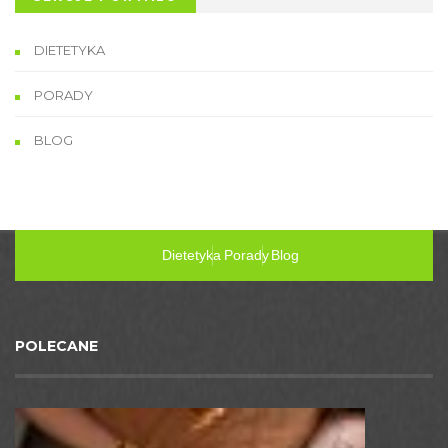
DIETETYKA
PORADY
BLOG
Dietetyka
Porady
Blog
POLECANE