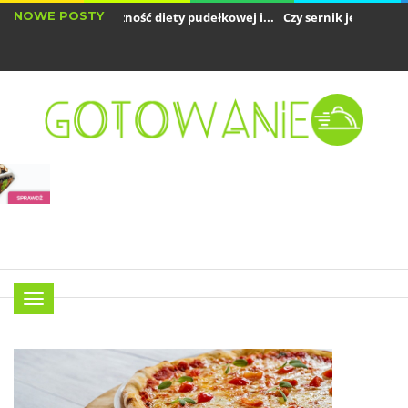
NOWE POSTY
obliczyć kaloryczność diety pudełkowej i...
Czy sernik jest dobrym źró
air fryer zużywa dużo prądu? Analiza...
Menu