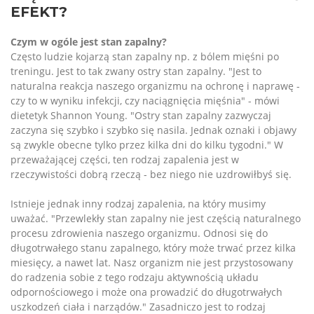
EFEKT?
Czym w ogóle jest stan zapalny?
Często ludzie kojarzą stan zapalny np. z bólem mięśni po
treningu. Jest to tak zwany ostry stan zapalny. "Jest to
naturalna reakcja naszego organizmu na ochronę i naprawę -
czy to w wyniku infekcji, czy naciągnięcia mięśnia" - mówi
dietetyk Shannon Young. "Ostry stan zapalny zazwyczaj
zaczyna się szybko i szybko się nasila. Jednak oznaki i objawy
są zwykle obecne tylko przez kilka dni do kilku tygodni." W
przeważającej części, ten rodzaj zapalenia jest w
rzeczywistości dobrą rzeczą - bez niego nie uzdrowiłbyś się.
Istnieje jednak inny rodzaj zapalenia, na który musimy
uważać. "Przewlekły stan zapalny nie jest częścią naturalnego
procesu zdrowienia naszego organizmu. Odnosi się do
długotrwałego stanu zapalnego, który może trwać przez kilka
miesięcy, a nawet lat. Nasz organizm nie jest przystosowany
do radzenia sobie z tego rodzaju aktywnością układu
odpornościowego i może ona prowadzić do długotrwałych
uszkodzeń ciała i narządów." Zasadniczo jest to rodzaj