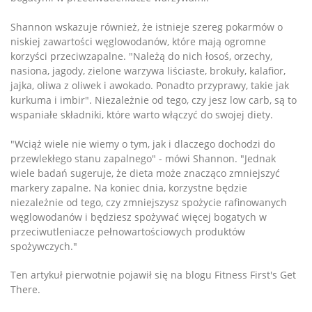
Shannon wskazuje również, że istnieje szereg pokarmów o
niskiej zawartości węglowodanów, które mają ogromne
korzyści przeciwzapalne. "Należą do nich łosoś, orzechy,
nasiona, jagody, zielone warzywa liściaste, brokuły, kalafior,
jajka, oliwa z oliwek i awokado. Ponadto przyprawy, takie jak
kurkuma i imbir". Niezależnie od tego, czy jesz low carb, są to
wspaniałe składniki, które warto włączyć do swojej diety.
"Wciąż wiele nie wiemy o tym, jak i dlaczego dochodzi do
przewlekłego stanu zapalnego" - mówi Shannon. "Jednak
wiele badań sugeruje, że dieta może znacząco zmniejszyć
markery zapalne. Na koniec dnia, korzystne będzie
niezależnie od tego, czy zmniejszysz spożycie rafinowanych
węglowodanów i będziesz spożywać więcej bogatych w
przeciwutleniacze pełnowartościowych produktów
spożywczych."
Ten artykuł pierwotnie pojawił się na blogu Fitness First's Get
There.