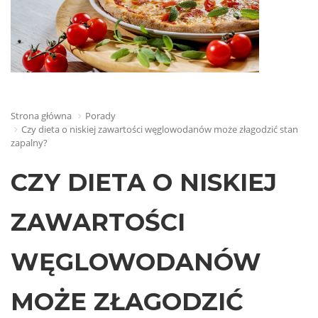
Strona główna
Porady
Czy dieta o niskiej zawartości węglowodanów może złagodzić stan
zapalny?
CZY DIETA O NISKIEJ
ZAWARTOŚCI
WĘGLOWODANÓW
MOŻE ZŁAGODZIĆ