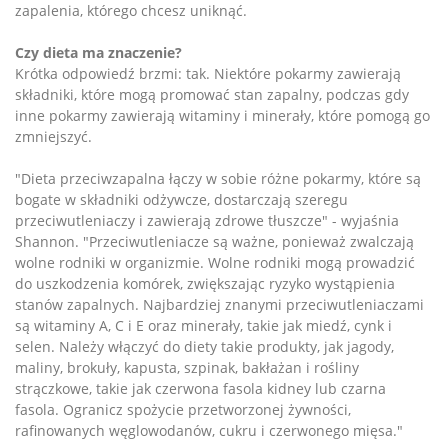
zapalenia, którego chcesz uniknąć.
Czy dieta ma znaczenie?
Krótka odpowiedź brzmi: tak. Niektóre pokarmy zawierają
składniki, które mogą promować stan zapalny, podczas gdy
inne pokarmy zawierają witaminy i minerały, które pomogą go
zmniejszyć.
"Dieta przeciwzapalna łączy w sobie różne pokarmy, które są
bogate w składniki odżywcze, dostarczają szeregu
przeciwutleniaczy i zawierają zdrowe tłuszcze" - wyjaśnia
Shannon. "Przeciwutleniacze są ważne, ponieważ zwalczają
wolne rodniki w organizmie. Wolne rodniki mogą prowadzić
do uszkodzenia komórek, zwiększając ryzyko wystąpienia
stanów zapalnych. Najbardziej znanymi przeciwutleniaczami
są witaminy A, C i E oraz minerały, takie jak miedź, cynk i
selen. Należy włączyć do diety takie produkty, jak jagody,
maliny, brokuły, kapusta, szpinak, bakłażan i rośliny
strączkowe, takie jak czerwona fasola kidney lub czarna
fasola. Ogranicz spożycie przetworzonej żywności,
rafinowanych węglowodanów, cukru i czerwonego mięsa."