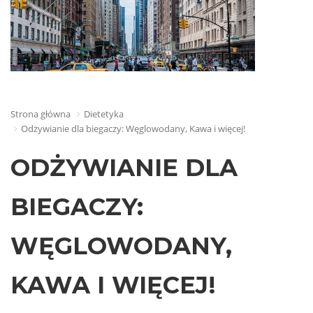
Strona główna
Dietetyka
Odżywianie dla biegaczy: Węglowodany, Kawa i więcej!
ODŻYWIANIE DLA
BIEGACZY:
WĘGLOWODANY,
KAWA I WIĘCEJ!