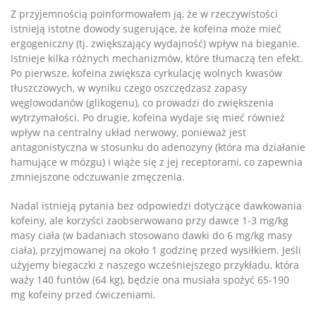
Z przyjemnością poinformowałem ją, że w rzeczywistości
istnieją istotne dowody sugerujące, że kofeina może mieć
ergogeniczny (tj. zwiększający wydajność) wpływ na bieganie.
Istnieje kilka różnych mechanizmów, które tłumaczą ten efekt.
Po pierwsze, kofeina zwiększa cyrkulację wolnych kwasów
tłuszczowych, w wyniku czego oszczędzasz zapasy
węglowodanów (glikogenu), co prowadzi do zwiększenia
wytrzymałości. Po drugie, kofeina wydaje się mieć również
wpływ na centralny układ nerwowy, ponieważ jest
antagonistyczna w stosunku do adenozyny (która ma działanie
hamujące w mózgu) i wiąże się z jej receptorami, co zapewnia
zmniejszone odczuwanie zmęczenia.
Nadal istnieją pytania bez odpowiedzi dotyczące dawkowania
kofeiny, ale korzyści zaobserwowano przy dawce 1-3 mg/kg
masy ciała (w badaniach stosowano dawki do 6 mg/kg masy
ciała), przyjmowanej na około 1 godzinę przed wysiłkiem. Jeśli
użyjemy biegaczki z naszego wcześniejszego przykładu, która
waży 140 funtów (64 kg), będzie ona musiała spożyć 65-190
mg kofeiny przed ćwiczeniami.