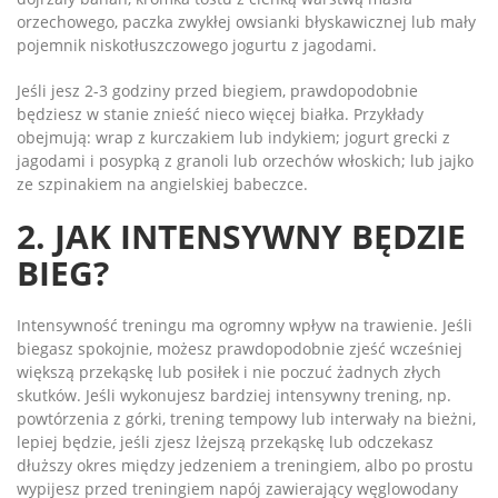
orzechowego, paczka zwykłej owsianki błyskawicznej lub mały
pojemnik niskotłuszczowego jogurtu z jagodami.
Jeśli jesz 2-3 godziny przed biegiem, prawdopodobnie
będziesz w stanie znieść nieco więcej białka. Przykłady
obejmują: wrap z kurczakiem lub indykiem; jogurt grecki z
jagodami i posypką z granoli lub orzechów włoskich; lub jajko
ze szpinakiem na angielskiej babeczce.
2. JAK INTENSYWNY BĘDZIE
BIEG?
Intensywność treningu ma ogromny wpływ na trawienie. Jeśli
biegasz spokojnie, możesz prawdopodobnie zjeść wcześniej
większą przekąskę lub posiłek i nie poczuć żadnych złych
skutków. Jeśli wykonujesz bardziej intensywny trening, np.
powtórzenia z górki, trening tempowy lub interwały na bieżni,
lepiej będzie, jeśli zjesz lżejszą przekąskę lub odczekasz
dłuższy okres między jedzeniem a treningiem, albo po prostu
wypijesz przed treningiem napój zawierający węglowodany