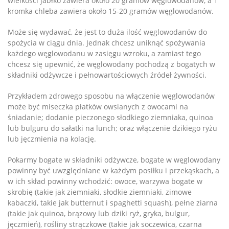
wielkości jabłko zawiera około 20 gramów węglowodanów, a 1
kromka chleba zawiera około 15-20 gramów węglowodanów.
Może się wydawać, że jest to duża ilość węglowodanów do
spożycia w ciągu dnia. Jednak chcesz uniknąć spożywania
każdego węglowodanu w zasięgu wzroku, a zamiast tego
chcesz się upewnić, że węglowodany pochodzą z bogatych w
składniki odżywcze i pełnowartościowych źródeł żywności.
Przykładem zdrowego sposobu na włączenie węglowodanów
może być miseczka płatków owsianych z owocami na
śniadanie; dodanie pieczonego słodkiego ziemniaka, quinoa
lub bulguru do sałatki na lunch; oraz włączenie dzikiego ryżu
lub jęczmienia na kolację.
Pokarmy bogate w składniki odżywcze, bogate w węglowodany
powinny być uwzględniane w każdym posiłku i przekąskach, a
w ich skład powinny wchodzić: owoce, warzywa bogate w
skrobię (takie jak ziemniaki, słodkie ziemniaki, zimowe
kabaczki, takie jak butternut i spaghetti squash), pełne ziarna
(takie jak quinoa, brązowy lub dziki ryż, gryka, bulgur,
jęczmień), rośliny strączkowe (takie jak soczewica, czarna