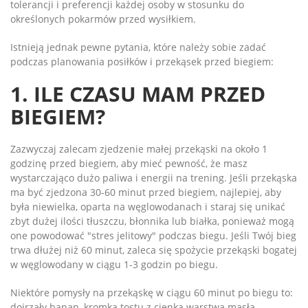
tolerancji i preferencji każdej osoby w stosunku do
określonych pokarmów przed wysiłkiem.
Istnieją jednak pewne pytania, które należy sobie zadać
podczas planowania posiłków i przekąsek przed biegiem:
1. ILE CZASU MAM PRZED
BIEGIEM?
Zazwyczaj zalecam zjedzenie małej przekąski na około 1
godzinę przed biegiem, aby mieć pewność, że masz
wystarczająco dużo paliwa i energii na trening. Jeśli przekąska
ma być zjedzona 30-60 minut przed biegiem, najlepiej, aby
była niewielka, oparta na węglowodanach i staraj się unikać
zbyt dużej ilości tłuszczu, błonnika lub białka, ponieważ mogą
one powodować "stres jelitowy" podczas biegu. Jeśli Twój bieg
trwa dłużej niż 60 minut, zaleca się spożycie przekąski bogatej
w węglowodany w ciągu 1-3 godzin po biegu.
Niektóre pomysły na przekąskę w ciągu 60 minut po biegu to:
dojrzały banan, kromka tostu z cienką warstwą masła