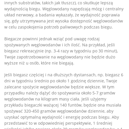
innych substratów, takich jak tłuszcz), co skutkuje lepszą
wydajnością biegu. Węglowodany napędzają mózg i centralny
układ nerwowy, a badania wykazały, że wydajność poprawia
się, gdy utrzymywana jest wysoka dostępność węglowodanów
w celu zaspokojenia potrzeb paliwowych podczas biegu.
Biegacze powinni jednak wziąć pod uwagę rodzaj
spożywanych węglowodanów i ich ilość. Na przykład, jeśli
biegasz rekreacyjnie (np. 3-4 razy w tygodniu po 30 minut),
Twoje zapotrzebowanie na węglowodany nie będzie dużo
wyższe niż u osób, które nie biegają.
Jeśli biegasz częściej i na dłuższych dystansach, np. biegasz 6
dni w tygodniu średnio po około 1 godzinę dziennie, Twoje
zalecane spożycie węglowodanów będzie większe. W tym
przypadku należy dążyć do spożywania około 5-7 gramów
węglowodanów na kilogram masy ciała. Jeśli użyjemy
przykładu biegaczki ważącej 140 funtów, będzie ona musiała
spożywać 320-450 gramów węglowodanów dziennie, aby
uzyskać optymalną wydajność i energię podczas biegu. Aby
przedstawić to w odpowiedniej perspektywie, 1 średniej