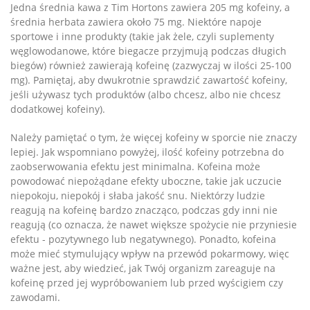
Jedna średnia kawa z Tim Hortons zawiera 205 mg kofeiny, a
średnia herbata zawiera około 75 mg. Niektóre napoje
sportowe i inne produkty (takie jak żele, czyli suplementy
węglowodanowe, które biegacze przyjmują podczas długich
biegów) również zawierają kofeinę (zazwyczaj w ilości 25-100
mg). Pamiętaj, aby dwukrotnie sprawdzić zawartość kofeiny,
jeśli używasz tych produktów (albo chcesz, albo nie chcesz
dodatkowej kofeiny).
Należy pamiętać o tym, że więcej kofeiny w sporcie nie znaczy
lepiej. Jak wspomniano powyżej, ilość kofeiny potrzebna do
zaobserwowania efektu jest minimalna. Kofeina może
powodować niepożądane efekty uboczne, takie jak uczucie
niepokoju, niepokój i słaba jakość snu. Niektórzy ludzie
reagują na kofeinę bardzo znacząco, podczas gdy inni nie
reagują (co oznacza, że nawet większe spożycie nie przyniesie
efektu - pozytywnego lub negatywnego). Ponadto, kofeina
może mieć stymulujący wpływ na przewód pokarmowy, więc
ważne jest, aby wiedzieć, jak Twój organizm zareaguje na
kofeinę przed jej wypróbowaniem lub przed wyścigiem czy
zawodami.