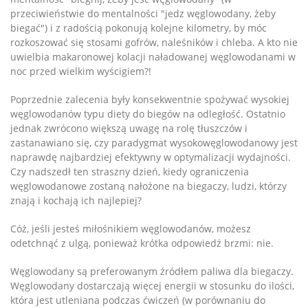
przeciwieństwie do mentalności "jedz węglowodany, żeby
biegać") i z radością pokonują kolejne kilometry, by móc
rozkoszować się stosami gofrów, naleśników i chleba. A kto nie
uwielbia makaronowej kolacji naładowanej węglowodanami w
noc przed wielkim wyścigiem?!
Poprzednie zalecenia były konsekwentnie spożywać wysokiej
węglowodanów typu diety do biegów na odległość. Ostatnio
jednak zwrócono większą uwagę na rolę tłuszczów i
zastanawiano się, czy paradygmat wysokowęglowodanowy jest
naprawdę najbardziej efektywny w optymalizacji wydajności.
Czy nadszedł ten straszny dzień, kiedy ograniczenia
węglowodanowe zostaną nałożone na biegaczy, ludzi, którzy
znają i kochają ich najlepiej?
Cóż, jeśli jesteś miłośnikiem węglowodanów, możesz
odetchnąć z ulgą, ponieważ krótka odpowiedź brzmi: nie.
Węglowodany są preferowanym źródłem paliwa dla biegaczy.
Węglowodany dostarczają więcej energii w stosunku do ilości,
która jest utleniana podczas ćwiczeń (w porównaniu do