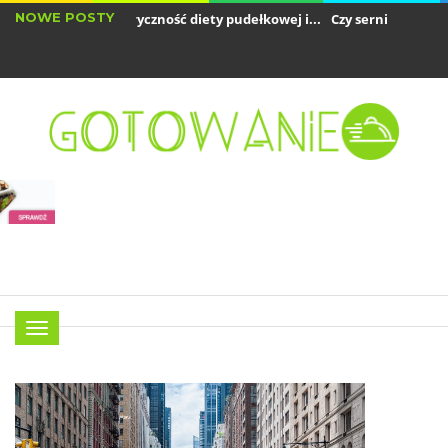
NOWE POSTY
k obliczyć kaloryczność diety pudełkowej i...
Czy sernik jest dobrym 
y air fryer zużywa dużo prądu? Analiza...
Menu