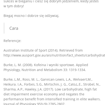
sukces w bieganiu i ciesz się dobrym jedzeniem, kiedy jesteś
w tym dobry!
Biegaj mocno i dobrze się odżywiaj,
Cara
Referencje:
Australian Institute of Sport (2014). Retrieved from
http://www.ausport.gov.au/ais/nutrition/fact_sheets/carbohydr
Burke, L. M. (2008). Kofeina i wyniki sportowe. Applied
Physiology, Nutrition and Metabolism 33: 1319-1334.
Burke, L.M., Ross, M. L., Garvican-Lewis, L.A., Welvaert,M.,
Heikura. I.A., Forbes, S.G., Mirtschin, J. G., Cato,L.E., Strobel, N.,
Sharma, A.P., Hawley, J.A. (2017). Low carbohydrate, high fat
diet impairment exercise economy and negates the
performance benefit from intensified training in elite walkers.
Journal of Physiology 959 (9) 2785-2807.