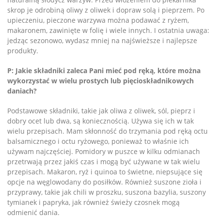
skrop je odrobiną oliwy z oliwek i dopraw solą i pieprzem. Po
upieczeniu, pieczone warzywa można podawać z ryżem,
makaronem, zawinięte w folię i wiele innych. I ostatnia uwaga:
jedząc sezonowo, wydasz mniej na najświeższe i najlepsze
produkty.
P: Jakie składniki zaleca Pani mieć pod ręką, które można
wykorzystać w wielu prostych lub pięcioskładnikowych
daniach?
Podstawowe składniki, takie jak oliwa z oliwek, sól, pieprz i
dobry ocet lub dwa, są koniecznością. Używa się ich w tak
wielu przepisach. Mam skłonność do trzymania pod ręką octu
balsamicznego i octu ryżowego, ponieważ to właśnie ich
używam najczęściej. Pomidory w puszce w kilku odmianach
przetrwają przez jakiś czas i mogą być używane w tak wielu
przepisach. Makaron, ryż i quinoa to świetne, niepsujące się
opcje na węglowodany do posiłków. Również suszone zioła i
przyprawy, takie jak chili w proszku, suszona bazylia, suszony
tymianek i papryka, jak również świeży czosnek mogą
odmienić dania.