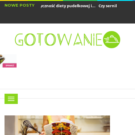
NOWE POSTY
ak obliczyć kaloryczność diety pudełkowej i...
Czy sernik jest dobrym 
zy air fryer zużywa dużo prądu? Analiza...
Menu