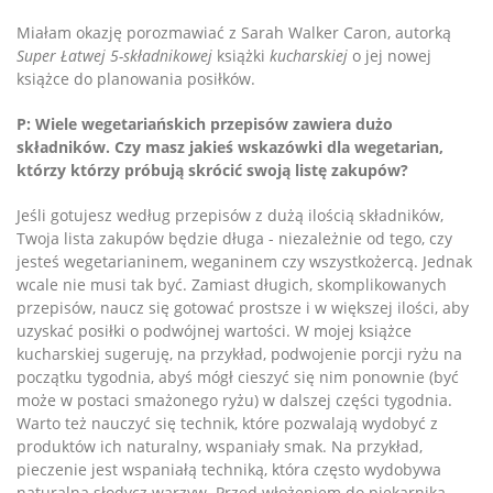
Miałam okazję porozmawiać z Sarah Walker Caron, autorką
Super Łatwej
5-składnikowej
książki
kucharskiej
o jej nowej
książce do planowania posiłków.
P: Wiele wegetariańskich przepisów zawiera dużo
składników. Czy masz jakieś wskazówki dla wegetarian,
którzy
którzy próbują skrócić swoją listę zakupów?
Jeśli gotujesz według przepisów z dużą ilością składników,
Twoja lista zakupów będzie długa - niezależnie od tego, czy
jesteś wegetarianinem, weganinem czy wszystkożercą. Jednak
wcale nie musi tak być. Zamiast długich, skomplikowanych
przepisów, naucz się gotować prostsze i w większej ilości, aby
uzyskać posiłki o podwójnej wartości. W mojej książce
kucharskiej sugeruję, na przykład, podwojenie porcji ryżu na
początku tygodnia, abyś mógł cieszyć się nim ponownie (być
może w postaci smażonego ryżu) w dalszej części tygodnia.
Warto też nauczyć się technik, które pozwalają wydobyć z
produktów ich naturalny, wspaniały smak. Na przykład,
pieczenie jest wspaniałą techniką, która często wydobywa
naturalną słodycz warzyw. Przed włożeniem do piekarnika