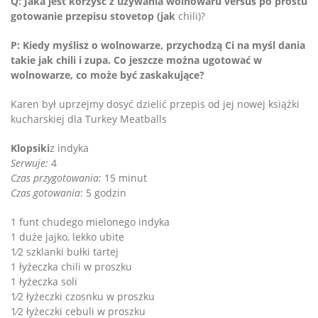
Q: Jaka jest korzyść z używania wolnowaru versus po prostu
gotowanie przepisu stovetop (jak
chili)?
P: Kiedy myślisz o wolnowarze, przychodzą Ci na myśl dania
takie jak chili i zupa. Co jeszcze można ugotować w
wolnowarze, co może być zaskakujące?
Karen był uprzejmy dosyć dzielić przepis od jej nowej książki
kucharskiej dla Turkey Meatballs
Klopsiki
z indyka
Serwuje:
4
Czas przygotowania:
15 minut
Czas gotowania
: 5 godzin
1 funt chudego mielonego indyka
1 duże jajko, lekko ubite
1⁄2 szklanki bułki tartej
1 łyżeczka chili w proszku
1 łyżeczka soli
1⁄2 łyżeczki czosnku w proszku
1⁄2 łyżeczki cebuli w proszku