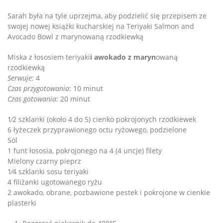
Sarah była na tyle uprzejma, aby podzielić się przepisem ze
swojej nowej książki kucharskiej na Teriyaki Salmon and
Avocado Bowl z marynowaną rzodkiewką
Miska z łososiem teriyaki
i awokado z maryn
owaną
rzodkiewką
Serwuje:
4
Czas przygotowania
: 10 minut
Czas gotowania:
20 minut
1⁄2 szklanki (około 4 do 5) cienko pokrojonych rzodkiewek
6 łyżeczek przyprawionego octu ryżowego, podzielone
Sól
1 funt łososia, pokrojonego na 4 (4 uncje) filety
Mielony czarny pieprz
1⁄4 szklanki sosu teriyaki
4 filiżanki ugotowanego ryżu
2 awokado, obrane, pozbawione pestek i pokrojone w cienkie
plasterki