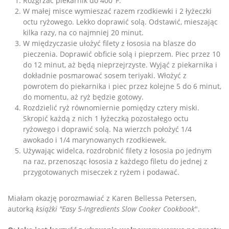
Rozgrzać piekarnik do 400°F.
W małej misce wymieszać razem rzodkiewki i 2 łyżeczki
octu ryżowego. Lekko doprawić solą. Odstawić, mieszając
kilka razy, na co najmniej 20 minut.
W międzyczasie ułożyć filety z łososia na blasze do
pieczenia. Doprawić obficie solą i pieprzem. Piec przez 10
do 12 minut, aż będą nieprzejrzyste. Wyjąć z piekarnika i
dokładnie posmarować sosem teriyaki. Włożyć z
powrotem do piekarnika i piec przez kolejne 5 do 6 minut,
do momentu, aż ryż będzie gotowy.
Rozdzielić ryż równomiernie pomiędzy cztery miski.
Skropić każdą z nich 1 łyżeczką pozostałego octu
ryżowego i doprawić solą. Na wierzch położyć 1/4
awokado i 1/4 marynowanych rzodkiewek.
Używając widelca, rozdrobnić filety z łososia po jednym
na raz, przenosząc łososia z każdego filetu do jednej z
przygotowanych miseczek z ryżem i podawać.
Miałam okazję porozmawiać z Karen Bellessa Petersen,
autorką
książki "Easy 5-Ingredients Slow Cooker Cookbook
".