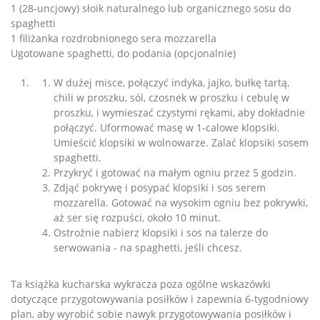
1 (28-uncjowy) słoik naturalnego lub organicznego sosu do
spaghetti
1 filiżanka rozdrobnionego sera mozzarella
Ugotowane spaghetti, do podania (opcjonalnie)
W dużej misce, połączyć indyka, jajko, bułkę tartą,
chili w proszku, sól, czosnek w proszku i cebulę w
proszku, i wymieszać czystymi rękami, aby dokładnie
połączyć. Uformować masę w 1-calowe klopsiki.
Umieścić klopsiki w wolnowarze. Zalać klopsiki sosem
spaghetti.
Przykryć i gotować na małym ogniu przez 5 godzin.
Zdjąć pokrywę i posypać klopsiki i sos serem
mozzarella. Gotować na wysokim ogniu bez pokrywki,
aż ser się rozpuści, około 10 minut.
Ostrożnie nabierz klopsiki i sos na talerze do
serwowania - na spaghetti, jeśli chcesz.
Ta książka kucharska wykracza poza ogólne wskazówki
dotyczące przygotowywania posiłków i zapewnia 6-tygodniowy
plan, aby wyrobić sobie nawyk przygotowywania posiłków i