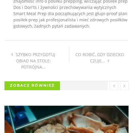
znajomość info o posiłku prepping, wliczając posiłek prep
Dos i Don'ts i żywności przechowywania wytycznych
Smart Meal Prep dla początkujących jest głupi-proof plan
posiłek prep jak profesjonalista i mieć zdrowych posiłków
gotowych, żadnych pytań zadawanych.
SZYBKO PRZYGOTUJ
CO ROBIĆ, GDY DZIECKO
OBIAD NA STOLE:
CZUJE...
POTRÓJNA...
ZOBACZ RÓWNIEŻ