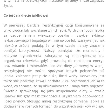
w tym stanie „detoksykacji” i „cudownej diety” może zagrażać
życiu.
Co jeść na diecie jabłkowej
W pierwszej, bardziej restrykcyjnej opcji konsumowane są
tylko owoce lub wyciskane z nich soki. W drugiej opcji jabłka
są uzupełnieniem większego posiłku - zwykle lekkiego,
lekkostrawnego i bogatego w inne owoce lub warzywa. Jednak
niektóre źródła podają, że w tym czasie należy znacznie
obniżyć kaloryczność. Należy pamiętać, że monodiety i
znaczne ograniczenia kaloryczne są niebezpieczne dla
organizmu człowieka, gdyż prowadzą do niedoboru energii
oraz witamin i minerałów. Podczas diety jabłkowej w wersji
restrykcyjnej nie można spożywać innych pokarmów niż
jabłka. Zalecane jest picie dużej ilości wody. Dozwolony jest
także sok jabłkowy, kawa i herbata. 87% pojemności jabłka to
woda, co sprawia, że są niskokaloryczne i mają dużą objętość.
Świetnie sprawdzają się jako uzupełnienie diety w czasie
upałów lub gdy masz trudności z uzyskaniem odpowiedniej
ilości płynów. Stosując mniej restrykcyjną odmianę, jabłka są
dodawane w różnych formach do wszystkich posiłków w ciągu