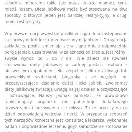
składniki mineralne takie jak: potas, żelazo, magnez, cynk,
miedź, krzem. Dieta jabłkowa może być stosowana na dwa
sposoby, z których jeden jest bardziej restrykcyjny, a drugi
mniej restrykcyjny.
W pierwszej opcji wszystkie posiłki w ciągu dnia zastępowane
są surowymi lub lekko przetworzonymi jabłkami. Druga opcja
zakłada, że posiłki zmieniają się w ciągu dnia z odpowiednią
porcją jabłek. Czas trwania, w zależności od źródła, jest różny i
zwykle wynosi od 3 do 7 dni. Nie zaleca się również
stosowania diety jabłkowej w żadnej postaci osobom z
nieswoistym zapaleniem jelit, zespołem jelita drażliwego lub
przewlekłymi wzdęciami, biegunką - ze względu na
przeczyszczające działanie dużej ilości jabłek. Zwolennicy
diety jabłkowej zwracają uwagę na jej działanie oczyszczające
i odtruwające. Należy jednak pamiętać, że prawidłowo
funkcjonujący organizm nie potrzebuje dodatkowego
oczyszczania i pozbywania się toksyn. Za te procesy na co
dzień odpowiadają wątroba i nerki. W przypadku schorzeń
tych narządów konieczna jest konsultacja lekarska, wykonanie
badań i odpowiednie leczenie, gdyż samodzielne stosowanie