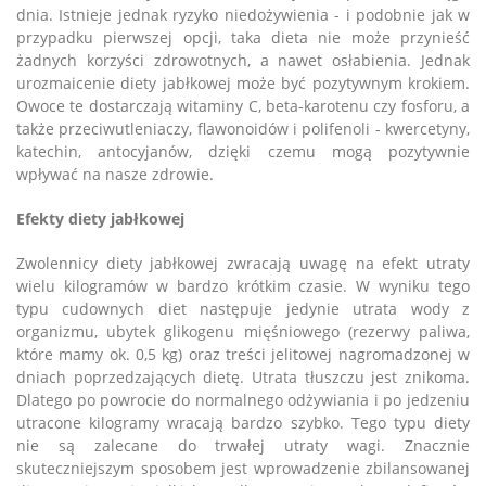
dnia. Istnieje jednak ryzyko niedożywienia - i podobnie jak w
przypadku pierwszej opcji, taka dieta nie może przynieść
żadnych korzyści zdrowotnych, a nawet osłabienia. Jednak
urozmaicenie diety jabłkowej może być pozytywnym krokiem.
Owoce te dostarczają witaminy C, beta-karotenu czy fosforu, a
także przeciwutleniaczy, flawonoidów i polifenoli - kwercetyny,
katechin, antocyjanów, dzięki czemu mogą pozytywnie
wpływać na nasze zdrowie.
Efekty diety jabłkowej
Zwolennicy diety jabłkowej zwracają uwagę na efekt utraty
wielu kilogramów w bardzo krótkim czasie. W wyniku tego
typu cudownych diet następuje jedynie utrata wody z
organizmu, ubytek glikogenu mięśniowego (rezerwy paliwa,
które mamy ok. 0,5 kg) oraz treści jelitowej nagromadzonej w
dniach poprzedzających dietę. Utrata tłuszczu jest znikoma.
Dlatego po powrocie do normalnego odżywiania i po jedzeniu
utracone kilogramy wracają bardzo szybko. Tego typu diety
nie są zalecane do trwałej utraty wagi. Znacznie
skuteczniejszym sposobem jest wprowadzenie zbilansowanej