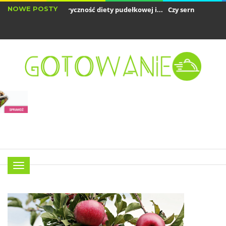
NOWE POSTY
k obliczyć kaloryczność diety pudełkowej i...
Czy sernik jest dobrym 
y air fryer zużywa dużo prądu? Analiza...
Menu