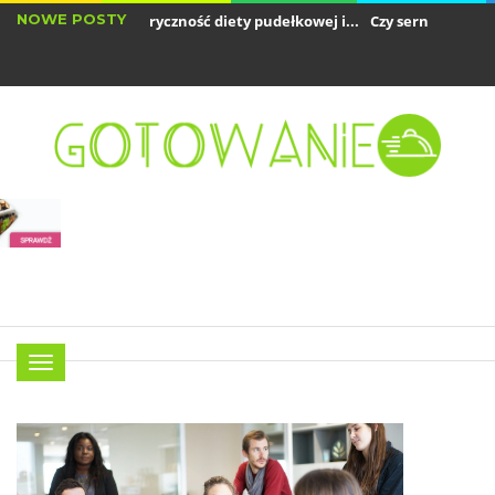
NOWE POSTY
ak obliczyć kaloryczność diety pudełkowej i...
Czy sernik jest dobrym 
zy air fryer zużywa dużo prądu? Analiza...
Menu