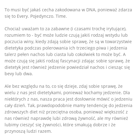
To musi być jakaś cecha zakodowana w DNA, ponieważ zdarza
się to Every. Pojedynczo. Time.
Chociaż uważam to za zabawne (i czasami trochę irytujące),
rozumiem to - być może ludzie czują jakiś rodzaj wstydu lub
poczucia winy, kiedy zdają sobie sprawę, że są w towarzystwie
dietetyka podczas polerowania ich trzeciego piwa i jedzenia
talerz pełen nachos lub ciasta lub cokolwiek to może być. A
może czują się jakiś rodzaj fascynacji zdając sobie sprawę, że
dietetyk jest również jedzenie powiedział nachos i ciesząc się
bevy lub dwa.
Ale bez względu na to, co się dzieje, zdaj sobie sprawę, że
wielu z nas jest dietetykami, ponieważ kochamy jedzenie. Dla
niektórych z nas, nasza praca jest dosłownie mówić o jedzeniu
cały dzień. Tak, prawdopodobnie mamy tendencję do jedzenia
zdrowszych diet niż przeciętna osoba, ponieważ większość z
nas również naprawdę lubi zdrową żywność, ale my również
lubimy cieszyć się żywności, które smakują dobrze i że
przynoszą ludzi razem.