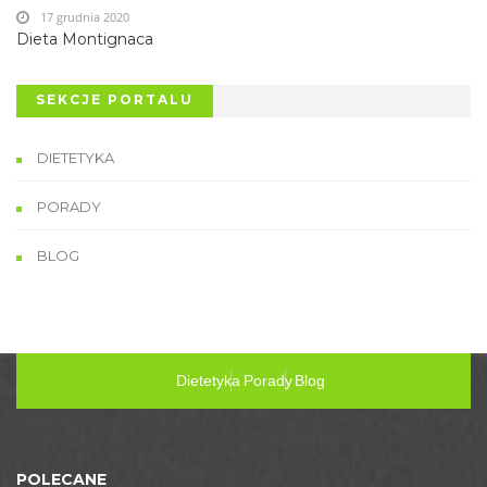
17 grudnia 2020
Dieta Montignaca
SEKCJE PORTALU
DIETETYKA
PORADY
BLOG
Dietetyka
Porady
Blog
POLECANE