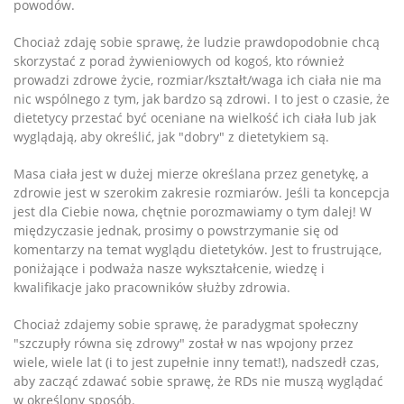
powodów.
Chociaż zdaję sobie sprawę, że ludzie prawdopodobnie chcą
skorzystać z porad żywieniowych od kogoś, kto również
prowadzi zdrowe życie, rozmiar/kształt/waga ich ciała nie ma
nic wspólnego z tym, jak bardzo są zdrowi. I to jest o czasie, że
dietetycy przestać być oceniane na wielkość ich ciała lub jak
wyglądają, aby określić, jak "dobry" z dietetykiem są.
Masa ciała jest w dużej mierze określana przez genetykę, a
zdrowie jest w szerokim zakresie rozmiarów. Jeśli ta koncepcja
jest dla Ciebie nowa, chętnie porozmawiamy o tym dalej! W
międzyczasie jednak, prosimy o powstrzymanie się od
komentarzy na temat wyglądu dietetyków. Jest to frustrujące,
poniżające i podważa nasze wykształcenie, wiedzę i
kwalifikacje jako pracowników służby zdrowia.
Chociaż zdajemy sobie sprawę, że paradygmat społeczny
"szczupły równa się zdrowy" został w nas wpojony przez
wiele, wiele lat (i to jest zupełnie inny temat!), nadszedł czas,
aby zacząć zdawać sobie sprawę, że RDs nie muszą wyglądać
w określony sposób.