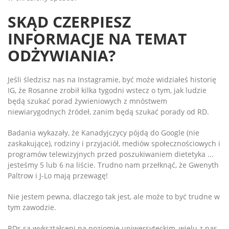
SKĄD CZERPIESZ
INFORMACJE NA TEMAT
ODŻYWIANIA?
Jeśli śledzisz nas na Instagramie, być może widziałeś historię
IG, że Rosanne zrobił kilka tygodni wstecz o tym, jak ludzie
będą szukać porad żywieniowych z mnóstwem
niewiarygodnych źródeł, zanim będą szukać porady od RD.
Badania wykazały, że Kanadyjczycy pójdą do Google (nie
zaskakujące), rodziny i przyjaciół, mediów społecznościowych i
programów telewizyjnych przed poszukiwaniem dietetyka ...
jesteśmy 5 lub 6 na liście. Trudno nam przełknąć, że Gwenyth
Paltrow i J-Lo mają przewagę!
Nie jestem pewna, dlaczego tak jest, ale może to być trudne w
tym zawodzie.
RDs są wykształceni na poziomie uniwersyteckim, wielu z nas